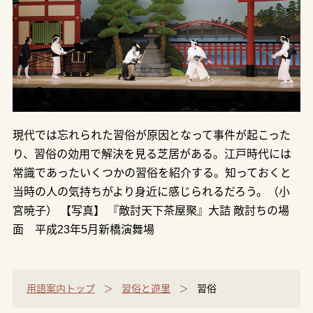
現代では忘れられた習俗が原因となって事件が起こった
り、習俗の効用で解決を見る芝居がある。江戸時代には
常識であったいくつかの習俗を紹介する。知っておくと
当時の人の気持ちがより身近に感じられるだろう。（小
宮暁子） 【写真】 『敵討天下茶屋聚』大詰 敵討ちの場
面 平成23年5月新橋演舞場
用語案内トップ
習俗と遊里
習俗