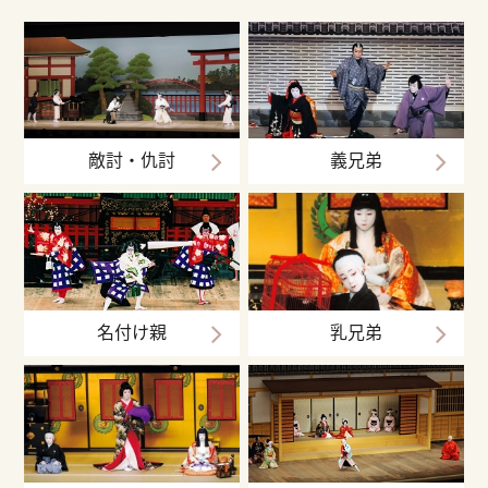
敵討・仇討
義兄弟
名付け親
乳兄弟