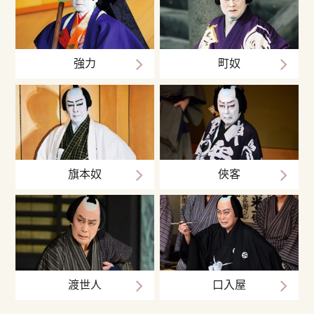
強力
町奴
旗本奴
俠客
渡世人
口入屋