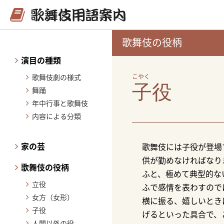
歌舞伎の役柄
演目の種類
歌舞伎劇の様式
こやく
子役
舞踊
年中行事と歌舞伎
内容による分類
家の芸
歌舞伎には子役が登場
供が勤めなければなり
歌舞伎の役柄
ふと、極めて典型的な
立役
ふで感情を表わすので
女方（女形）
横に振る、嬉しいとき
子役
げるといった具合で、
人間以外の役