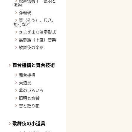
歌舞伎囃子－長唄と
鳴物
浄瑠璃
箏（そう）、尺八、
胡弓など
さまざまな演奏形式
黒御簾（下座）音楽
歌舞伎の楽器
舞台機構と舞台技術
舞台機構
大道具
幕のいろいろ
照明と音響
雪と散り花
歌舞伎の小道具