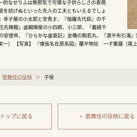
一的なせりふは無邪気で可憐な子供らしさの表現
居を妨げぬといった先人の工夫ともいえるでしょ
』寺子屋の小太郎と菅秀才、『伽羅先代萩』の千
氏先陣館』盛綱陣屋の小四郎、小三郎、『義経千
の安徳帝、『ひらかな盛衰記』逆櫓の駒若丸、『源平布引滝』
栄一） 【写真】 『倭仮名在原系図』蘭平物狂 一子繁蔵（尾上
歌舞伎の役柄
子役
トップ
に戻る
歌舞伎の役柄
に戻る