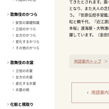
てきたとされます。画
となり、また大人の芝
歌舞伎のかつら
う。『菅原伝授手習鑑
松と鶴千代、『近江源
髪型の基礎知識
本桜』渡海屋・大物浦
立役のかつら
躍しています。（金田
女方のかつら
変化するかつら
その他のかつら
用語案内トップ
歌舞伎の衣裳
立役の衣裳
女方の衣裳
変化する衣裳
衣裳の柄
用語案内
化粧と隈取り