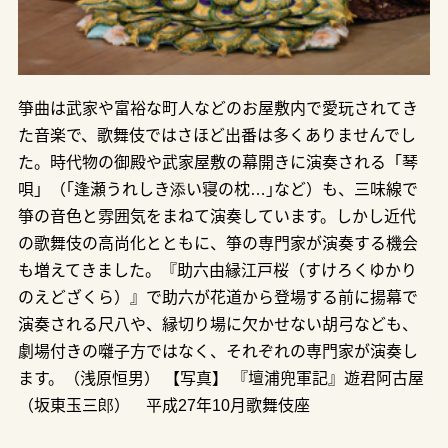
箏曲は武家や富裕な町人などのお屋敷内で愛玩されてき
た音楽で、歌舞伎ではさほど出番は多くありませんでし
た。時代物の御殿や武家屋敷の幕開きに演奏される「琴
唄」（｢逢瀬うれしき添い寝の枕…｣など）も、三味線で
箏の音色と雰囲気をまねて演奏しています。しかし近代
の歌舞伎の高尚化とともに、箏の専門家が演奏する機会
も増えてきました。『助六由縁江戸桜（すけろくゆかり
のえどざくら）』で助六が花道から登場する前に揚幕で
演奏される尺八や、縁切り場に欠かせない胡弓なども、
劇場付きの囃子方ではなく、それぞれの専門家が演奏し
ます。（浅原恒男） 【写真】 『壇浦兜軍記』遊君阿古屋
（坂東玉三郎） 平成27年10月歌舞伎座