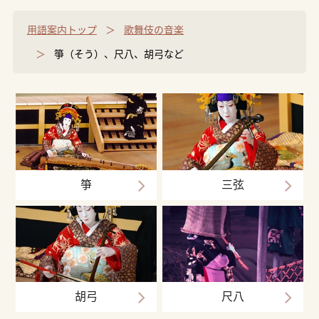
用語案内トップ
歌舞伎の音楽
箏（そう）、尺八、胡弓など
箏
三弦
胡弓
尺八