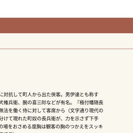
に対抗して町人から出た俠客。男伊達とも称す
犬権兵衛、腕の喜三郎などが有名。『極付幡随長
無法を働く侍に対して客席から（文字通り現代の
分けて現れた町奴の長兵衛が、力を示さず下手
の場をおさめる度胸は観客の胸のつかえをスッキ