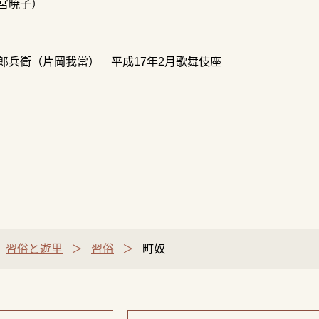
宮暁子）
郎兵衛（片岡我當） 平成17年2月歌舞伎座
習俗と遊里
習俗
町奴