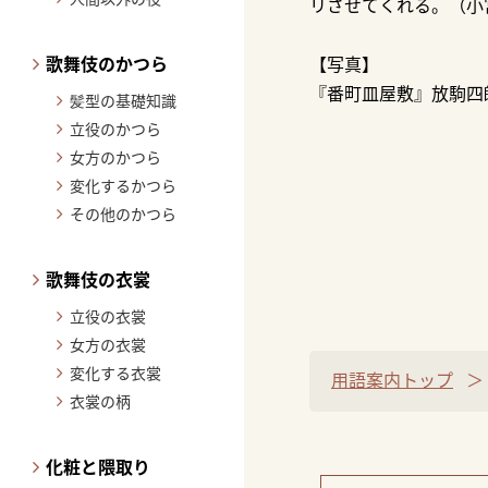
リさせてくれる。（小
歌舞伎のかつら
【写真】
『番町皿屋敷』放駒四
髪型の基礎知識
立役のかつら
女方のかつら
変化するかつら
その他のかつら
歌舞伎の衣裳
立役の衣裳
女方の衣裳
変化する衣裳
用語案内トップ
衣裳の柄
化粧と隈取り