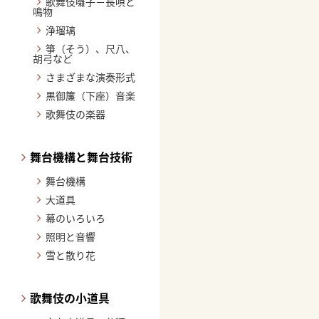
歌舞伎囃子－長唄と
鳴物
浄瑠璃
箏（そう）、尺八、
胡弓など
さまざまな演奏形式
黒御簾（下座）音楽
歌舞伎の楽器
舞台機構と舞台技術
舞台機構
大道具
幕のいろいろ
照明と音響
雪と散り花
歌舞伎の小道具