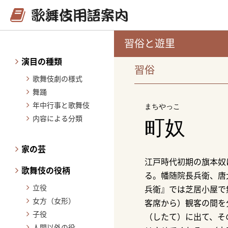
習俗と遊里
演目の種類
習俗
歌舞伎劇の様式
舞踊
年中行事と歌舞伎
まちやっこ
内容による分類
町奴
家の芸
江戸時代初期の旗本奴
歌舞伎の役柄
る。幡随院長兵衛、唐
立役
兵衛』では芝居小屋で
女方（女形）
客席から）観客の間を
子役
（したて）に出て、そ
人間以外の役