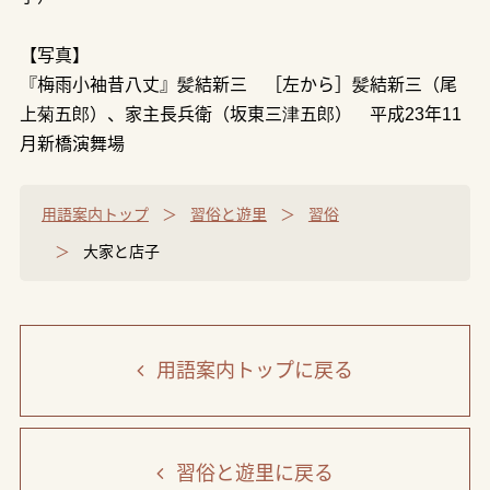
【写真】
『梅雨小袖昔八丈』髪結新三 ［左から］髪結新三（尾
上菊五郎）、家主長兵衛（坂東三津五郎） 平成23年11
月新橋演舞場
用語案内トップ
習俗と遊里
習俗
大家と店子
用語案内トップ
に戻る
習俗と遊里
に戻る