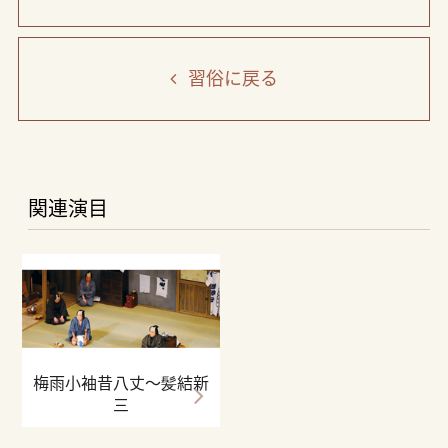
習俗
に戻る
関連演目
梅雨小袖昔八丈〜髪結新
三