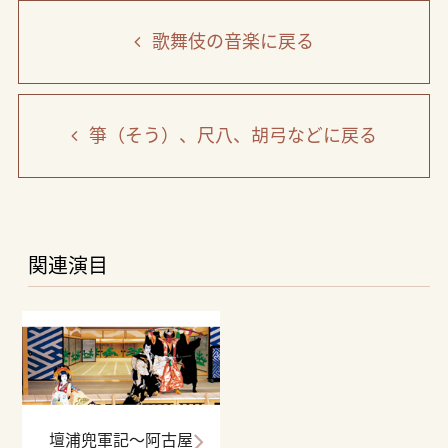
歌舞伎の音楽
に戻る
箏（そう）、尺八、胡弓など
に戻る
関連演目
壇浦兜軍記～阿古屋