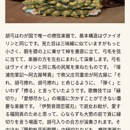
胡弓はわが国で唯一の擦弦楽器で、基本構造はヴァイオ
リンと同じです。見た目は三味線に似ていますがもっと
小さく、胴を膝の上に乗せて棹を垂直に立て、弓毛を弦
に当てて、楽器の方を左右にまわして演奏します。弓毛
はヴァイオリンと同じ馬の尻尾を束ねたものです。『壇
浦兜軍記～阿古屋琴責』で秩父庄司重忠が阿古屋に「そ
れ、胡弓擦れ、胡弓擦れ」と命じるように、「弾く」と
いわず「擦る」と言っていたようです。歌舞伎では「縁
切り」「愛想尽かし」の場面に欠かすことができない重
要な楽器です。『伊勢音頭恋寝刃』で遊女お紺が、愛す
る福岡貢のためと思って、心ならずも大勢の前で貢に縁
切りを言う場面で、胡弓入りの合方が演奏されます。そ
のほか『籠釣瓶花街酔醒』の縁切りなども、擦弦楽器な