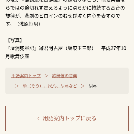
らではの途切れず震えるように滑らかに持続する高音の
旋律が、悲劇のヒロインのむせび泣く内心を表すので
す。（浅原恒男）
【写真】
『壇浦兜軍記』遊君阿古屋（坂東玉三郎） 平成27年10
月歌舞伎座
用語案内トップ
歌舞伎の音楽
箏（そう）、尺八、胡弓など
胡弓
用語案内トップ
に戻る