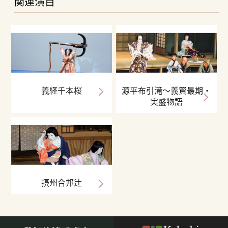
関連演目
義経千本桜
源平布引滝～義賢最期・
実盛物語
摂州合邦辻