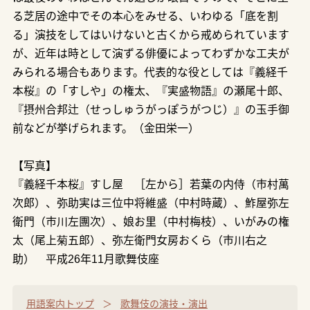
る芝居の途中でその本心をみせる、いわゆる「底を割
る」演技をしてはいけないと古くから戒められています
が、近年は時として演ずる俳優によってわずかな工夫が
みられる場合もあります。代表的な役としては『義経千
本桜』の「すしや」の権太、『実盛物語』の瀬尾十郎、
『摂州合邦辻（せっしゅうがっぽうがつじ）』の玉手御
前などが挙げられます。（金田栄一）
【写真】
『義経千本桜』すし屋 ［左から］若葉の内侍（市村萬
次郎）、弥助実は三位中将維盛（中村時蔵）、鮓屋弥左
衛門（市川左團次）、娘お里（中村梅枝）、いがみの権
太（尾上菊五郎）、弥左衛門女房おくら（市川右之
助） 平成26年11月歌舞伎座
用語案内トップ
歌舞伎の演技・演出