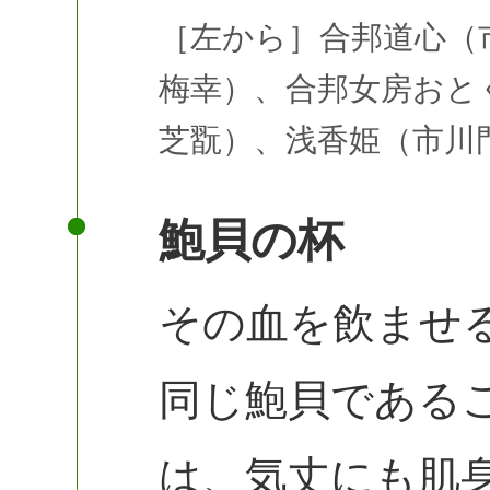
［左から］合邦道心（
梅幸）、合邦女房おと
芝翫）、浅香姫（市川門
鮑貝の杯
その血を飲ませ
同じ鮑貝である
は、気丈にも肌