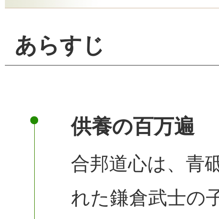
あらすじ
供養の百万遍
合邦道心は、青
れた鎌倉武士の