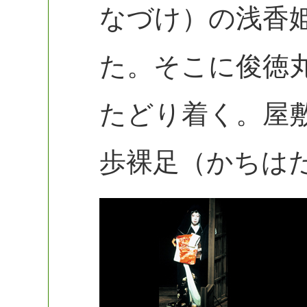
なづけ）の浅香
た。そこに俊徳
たどり着く。屋
歩裸足（かちは