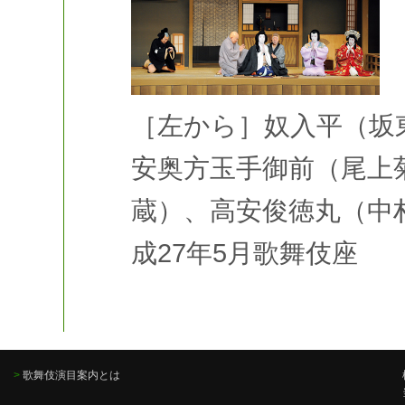
［左から］奴入平（坂
安奥方玉手御前（尾上
蔵）、高安俊徳丸（中
成27年5月歌舞伎座
>
歌舞伎演目案内とは