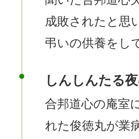
成敗されたと思
弔いの供養をし
しんしんたる夜
合邦道心の庵室
れた俊徳丸が業