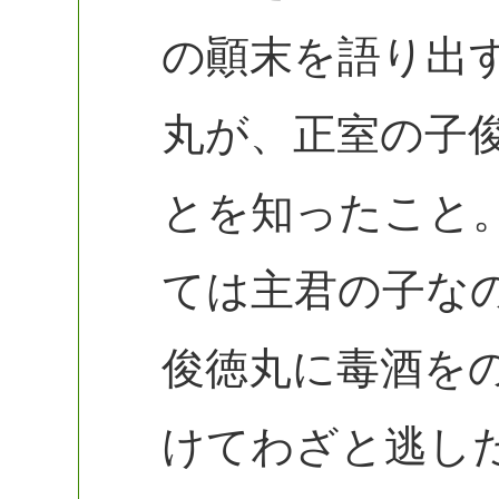
の顚末を語り出
丸が、正室の子
とを知ったこと
ては主君の子な
俊徳丸に毒酒を
けてわざと逃し