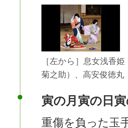
［左から］息女浅香姫
菊之助）、高安俊徳丸
寅の月寅の日寅
重傷を負った玉