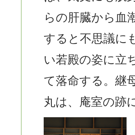
らの肝臓から血
すると不思議に
い若殿の姿に立
て落命する。継
丸は、庵室の跡