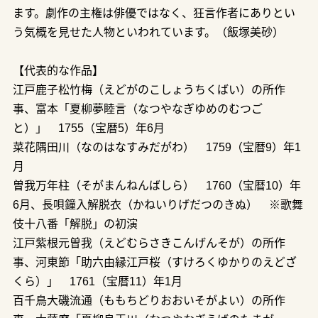
ます。劇作の主権は俳優ではなく、狂言作者にありとい
う気概を見せた人物といわれています。（飯塚美砂）
【代表的な作品】
江戸鹿子松竹梅（えどがのこしょうちくばい）の所作
事、富本「夏柳夢睦言（なつやなぎゆめのむつご
と）」 1755（宝暦5）年6月
菜花隅田川（なのはなすみだがわ） 1759（宝暦9）年1
月
曽我万年柱（そがまんねんばしら） 1760（宝暦10）年
6月、長唄鐘入解脱衣（かねいりげだつのきぬ） ※歌舞
伎十八番「解脱」の初演
江戸紫根元曽我（えどむらさきこんげんそが）の所作
事、河東節「助六由縁江戸桜（すけろくゆかりのえどざ
くら）」 1761（宝暦11）年1月
百千鳥大磯流通（ももちどりおおいそがよい）の所作