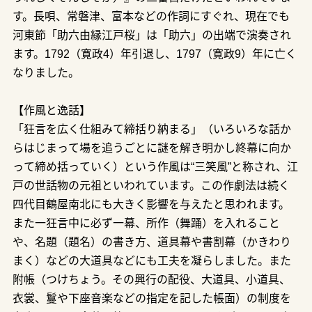
す。長唄、常磐津、富本などの作詞にすぐれ、現在でも
河東節「助六由縁江戸桜」は「助六」の出端で演奏され
ます。1792（寛政4）年引退し、1797（寛政9）年に亡く
なりました。
【作風と逸話】
「狂言を広く仕組みて締括り納まる」（いろいろな話か
らはじまって場を追うごとに謎を解き明かし終幕に向か
って締め括っていく）という作風は“三笑風”と称され、江
戸の世話物の元祖といわれています。この作劇法は続く
四代目鶴屋南北にも大きく影響を与えたと思われます。
また一狂言中に必ず一幕、所作（舞踊）を入れること
や、名題（題名）の書き方、道具幕や書割幕（かきわり
まく）などの大道具などにも工夫を凝らしました。また
附帳（つけちょう。その興行の配役、大道具、小道具、
衣裳、鬘や下座音楽などの指定を記した帳面）の制度を