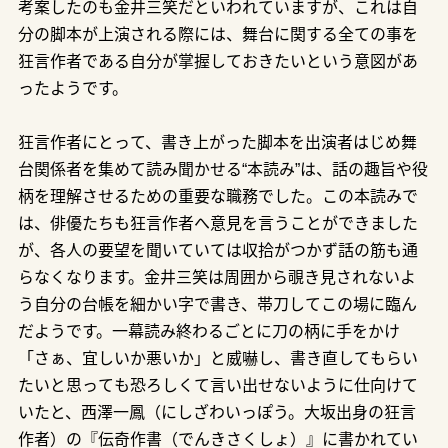
考案したのも金井三笑だといわれていますが、これは自
分の脚本が上演される際には、舞台に関する全ての事を
狂言作者である自分が掌握しておきたいという意図があ
ったようです。
狂言作者にとって、書き上がった脚本を出演者はじめ舞
台関係者を集めて読み聞かせる“本読み”は、話の趣旨や役
柄を理解させるための重要な職務でした。この本読みで
は、俳優たちも狂言作者へ意見を言うことができました
が、各人の要望を聞いていては収拾がつかず話の筋も通
らなくなります。金井三笑は周囲から覗き見されないよ
う自分の台帳を細かい字で書き、帯刀してこの場に臨ん
だようです。一幕読み終わるごとに刀の柄に手をかけ
「さぁ、宜しいか悪いか」と威嚇し、書き直してもらい
たいと思っても恐ろしくて言い出せないように仕向けて
いたと、西澤一鳳（にしざわいっぽう。大坂出身の狂言
作者）の『伝奇作書（でんきさくしょ）』に書かれてい