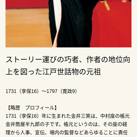
ストーリー運びの巧者、作者の地位向
上を図った江戸世話物の元祖
1731（享保16）～1797（寛政9）
【略歴 プロフィール】
1731（享保16）年に生まれた金井三笑は、中村座の帳元
金井筒屋半九郎の子です。帳元というのは、その座の経
理から人事、宣伝、場内の監督などあらゆることに責任