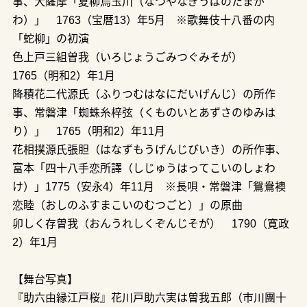
事、大薩摩「夏柳烏玉川（なつやなぎうばのたまが
わ）」 1763（宝暦13）年5月 ※歌舞伎十八番の内
「蛇柳」の初演
色上戸三組曽我（いろじょうごみつぐみそが）
1765（明和2）年1月
降積花二代源氏（ふりつむはなにだいげんじ）の所作
事、常磐津「蜘蛛糸梓弦（くものいとあずさのゆみは
り）」 1765（明和2）年11月
花相撲源氏張胆（はなずもうげんじびいき）の所作事、
富本「四十八手恋所譯（しじゅうはってこいのしょわ
け）」1775（安永4）年11月 ※長唄・常磐津「鴛鴦襖
恋睦（おしのふすまこいのむつごと）」の原曲
卯しく存曽我（おんうれしくぞんじそが） 1790（寛政
2）年1月
【舞台写真】
『助六由縁江戸桜』花川戸助六実は曽我五郎（市川團十