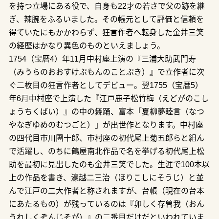
を持つ立場にある役で、自身も22才の若さで父の跡を継
ぎ、辣腕をふるいました。その帳元として評価と信頼を
得ていたにもかかわらず、狂言作者へ転身した金井三笑
の経歴はかなり異色のものといえましょう。
1754（宝暦4）年11月中村座上演の『三浦大助武門寿
（みうらのおおすけぶもんのことぶき）』で立作者に次
ぐ二枚目の狂言作者としてデビュー。翌1755（宝暦5）
年6月中村座で上演した『江戸鹿子松竹梅（えどがのこし
ょうちくばい）』の中の舞踊、富本「夏柳夢睦言（なつ
やなぎゆめのむつごと）」が出世作となります。中村座
の四代目市川團十郎、市村座の初代尾上菊五郎らと組ん
で活躍し、のちに鶴屋南北作品で名を挙げる初代尾上松
助を最初に見出したのも金井三笑でした。生涯で100本以
上の作品を書き、濠越二三治（ほりこしにそうじ）と並
んで江戸の二大作者と称されますが、台帳（現在の台本
にあたるもの）が残っているのは『卯しく存曽我（おん
うれしくぞんじそが）』の二番目だけだといわれていま