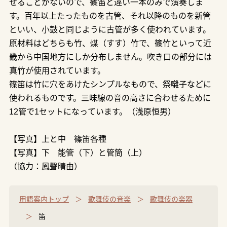
せることがないので、篠笛と違い一本のみで演奏しま
す。百年以上たったものを古管、それ以降のものを新管
といい、小鼓と同じように古管が多く使われています。
原材料はどちらも竹、煤（すす）竹で、篠竹といって近
畿から中国地方にしか分布しません。吹き口の部分には
真竹が使用されています。
篠笛は竹に穴をあけたシンプルなもので、祭囃子などに
使われるものです。三味線の音の高さに合わせるために
12管で1セットになっています。（浅原恒男）
【写真】上と中 篠笛各種
【写真】下 能管（下）と管筒（上）
（協力：鳳聲晴由）
用語案内トップ
歌舞伎の音楽
歌舞伎の楽器
笛