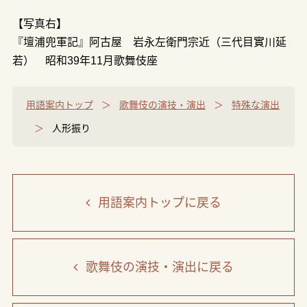
【写真右】
『壇浦兜軍記』阿古屋 岩永左衛門宗近（三代目實川延
若） 昭和39年11月歌舞伎座
用語案内トップ
歌舞伎の演技・演出
特殊な演出
人形振り
用語案内トップ
に戻る
歌舞伎の演技・演出
に戻る