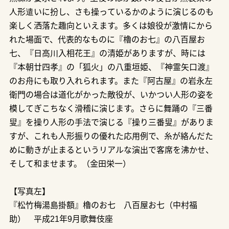
人形遣いに扮し、さも操っているかのように演じるのも
楽しく洒落た趣向といえます。多くは娘役が激情にから
れた場面で、代表的なものに『櫓のお七』の八百屋お
七、『日高川入相花王』の清姫がありますが、時には
『本朝廿四孝』の「狐火」の八重垣姫、『神霊矢口渡』
のお舟にも取り入れられます。また『阿古屋』の岩永左
衛門の場合は道化がかった敵役が、いかつい人形の姿を
模してぎこちなく滑稽に演じます。さらに舞踊の『三番
叟』を操り人形の手法で演じる『操り三番叟』がありま
すが、これも人形振りの優れた応用例で、糸が絡んだた
めに動きが止まるというリアルな演出で客席を沸かせ、
そして和ませます。（金田栄一）
【写真左】
『松竹梅湯島掛額』櫓のお七 八百屋お七（中村福
助） 平成21年9月歌舞伎座