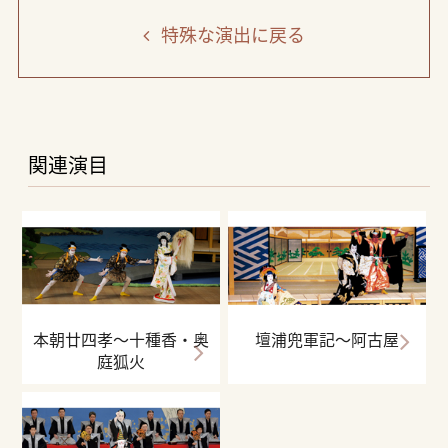
特殊な演出
に戻る
関連演目
本朝廿四孝〜十種香・奥
壇浦兜軍記～阿古屋
庭狐火