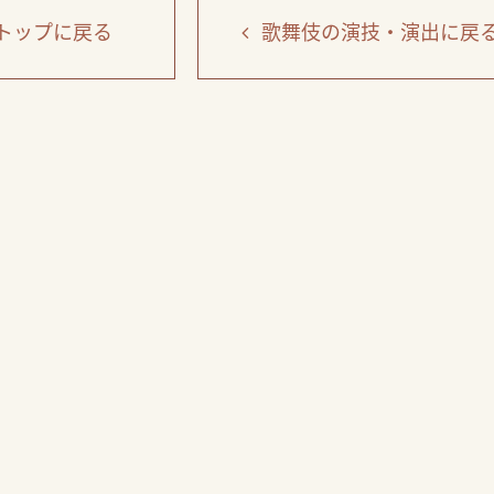
トップ
に戻る
歌舞伎の演技・演出
に戻