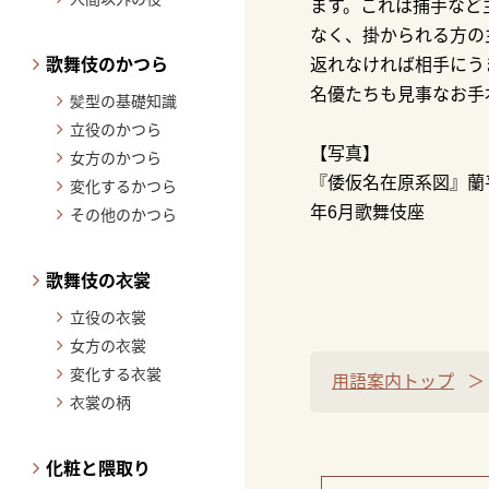
ます。これは捕手など
なく、掛かられる方の
歌舞伎のかつら
返れなければ相手にう
名優たちも見事なお手
髪型の基礎知識
立役のかつら
【写真】
女方のかつら
『倭仮名在原系図』蘭
変化するかつら
年6月歌舞伎座
その他のかつら
歌舞伎の衣裳
立役の衣裳
女方の衣裳
変化する衣裳
用語案内トップ
衣裳の柄
化粧と隈取り