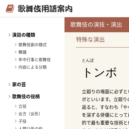
歌舞伎の演技・演出
演目の種類
特殊な演出
歌舞伎劇の様式
舞踊
年中行事と歌舞伎
とんぼ
内容による分類
トンボ
家の芸
立廻りの場面に必ずと
歌舞伎の役柄
ボといいます。立廻り
立役
返ると、すなわち「や
女方（女形）
を演ずる俳優にとって
子役
的で最も重要な技術と
人間以外の役