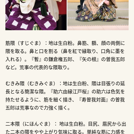
筋隈（すじぐま）：地は生白粉。鼻筋、額、顔の両側に
隈を取る。鼻と口を割る（鼻を紅で縁取り、口角に墨を
入れる）。『暫』の鎌倉権五郎、『矢の根』の曽我五郎
など。荒事の代表的な隈取り。
むきみ隈（むきみぐま）：地は生白粉、隈は目張りの延
長となる簡潔な隈。『助六由縁江戸桜』の助六は色気を
持たせるように、筋を細く描き、『寿曽我対面』の曽我
五郎は荒事なので力強く描く。
二本隈（にほんぐま）： 地は生白粉。目尻、眉尻から出
た二本の隈をやや上がり気味に取る。単純な筋に力感を