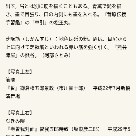
出す。眉とは別に筋を描くこともある。青黛で髭を描
き、墨で目張り、口の内側にも墨を入れる。『菅原伝授
手習鑑』の「車引」の松王丸。
芝翫筋（しかんすじ）：地色は砥の粉。眉尻、目尻から
上に向けて芝翫筋といわれる赤い筋を強く引く。『熊谷
陣屋』の熊谷。（阿部さとみ）
【写真上左】
筋隈
『暫』鎌倉権五郎景政（市川團十郎） 平成22年7月新橋
演舞場
【写真上右】
むきみ隈
『壽曽我対面』曽我五郎時致（坂東彦三郎） 平成29年5