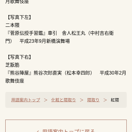
月歌舞伎座
【写真下左】
二本隈
『菅原伝授手習鑑』車引 舎人松王丸（中村吉右衛
門） 平成23年9月新橋演舞場
【写真下右】
芝翫筋
『熊谷陣屋』熊谷次郎直実（松本幸四郎） 平成30年2月
歌舞伎座
用語案内トップ
化粧と隈取り
隈取り
紅隈