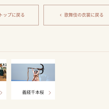
トップ
に戻る
歌舞伎の衣裳
に戻る
義経千本桜