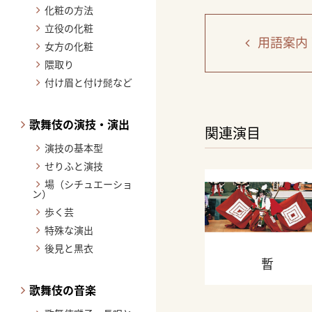
化粧の方法
立役の化粧
用語案内
女方の化粧
隈取り
付け眉と付け髭など
歌舞伎の演技・演出
関連演目
演技の基本型
せりふと演技
場（シチュエーショ
ン）
歩く芸
特殊な演出
後見と黒衣
暫
歌舞伎の音楽