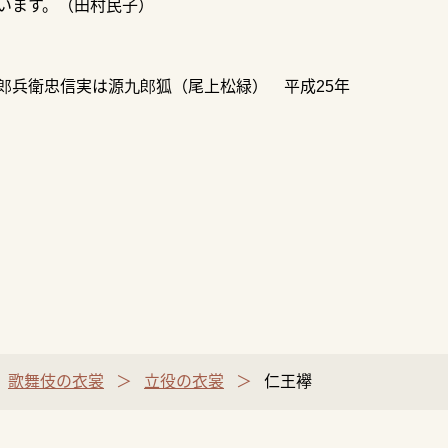
います。（田村民子）
郎兵衛忠信実は源九郎狐（尾上松緑） 平成25年
歌舞伎の衣裳
立役の衣裳
仁王襷