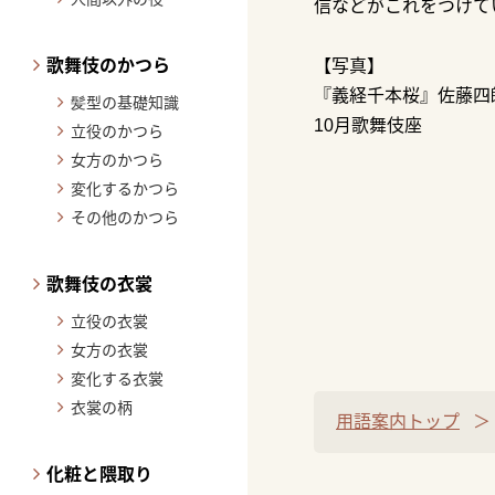
信などがこれをつけて
歌舞伎のかつら
【写真】
『義経千本桜』佐藤四
髪型の基礎知識
10月歌舞伎座
立役のかつら
女方のかつら
変化するかつら
その他のかつら
歌舞伎の衣裳
立役の衣裳
女方の衣裳
変化する衣裳
衣裳の柄
用語案内トップ
化粧と隈取り