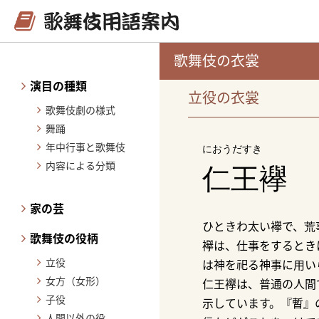
歌舞伎の衣裳
演目の種類
立役の衣裳
歌舞伎劇の様式
舞踊
年中行事と歌舞伎
におうだすき
内容による分類
仁王襷
家の芸
ひときわ太い襷で、荒
歌舞伎の役柄
襷は、仕事をするとき
立役
は神を祀る神事に用い
女方（女形）
仁王襷は、普通の人間
子役
示しています。『暫』
人間以外の役