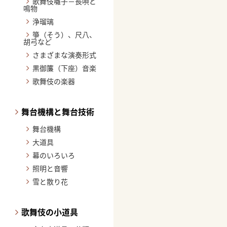
歌舞伎囃子－長唄と
鳴物
浄瑠璃
箏（そう）、尺八、
胡弓など
さまざまな演奏形式
黒御簾（下座）音楽
歌舞伎の楽器
舞台機構と舞台技術
舞台機構
大道具
幕のいろいろ
照明と音響
雪と散り花
歌舞伎の小道具