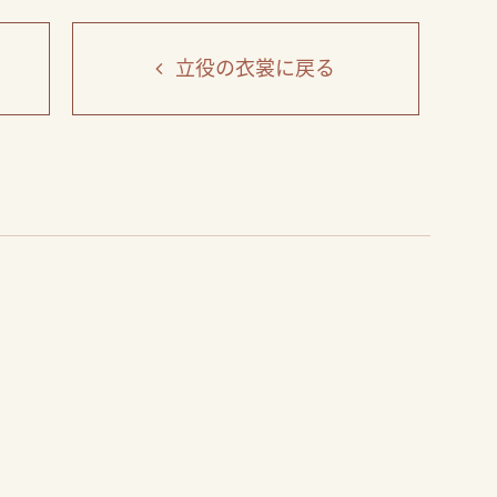
立役の衣裳
に戻る