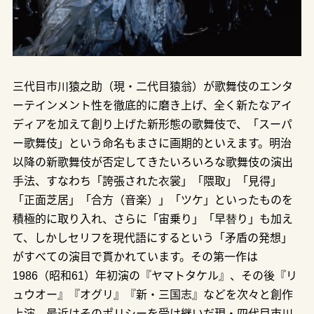
三代目市川猿之助（現・二代目猿翁）が歌舞伎のエンタ
ーテインメント性を徹底的に磨き上げ、全く新たなアイ
ディアを加えて創り上げた新形態の歌舞伎で、「スーパ
ー歌舞伎」という命名もまさに画期的といえます。明治
以降の新歌舞伎が否定してきたいろいろな歌舞伎の演出
手法、すなわち「誇張された衣裳」「隈取」「見得」
「正面芝居」「合方（音楽）」「ツケ」といったものを
積極的に取り入れ、さらに「宙乗り」「早替り」も加え
て、しかしセリフを現代語にするという「矛盾の発想」
がすべての演目で貫かれています。その第一作は
1986（昭和61）年初演の『ヤマトタケル』、その後『リ
ュウオー』『オグリ』『新・三国志』などを次々と創作
上演、最近はそのポリシーを受け継いだ現・四代目市川