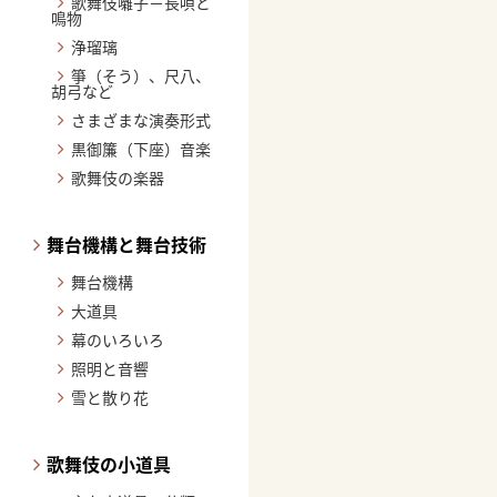
歌舞伎囃子－長唄と
鳴物
浄瑠璃
箏（そう）、尺八、
胡弓など
さまざまな演奏形式
黒御簾（下座）音楽
歌舞伎の楽器
舞台機構と舞台技術
舞台機構
大道具
幕のいろいろ
照明と音響
雪と散り花
歌舞伎の小道具