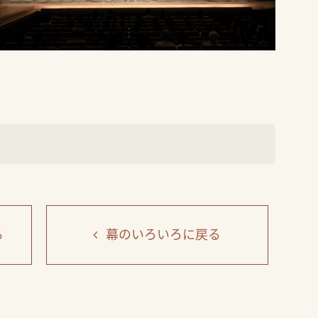
る
幕のいろいろ
に戻る