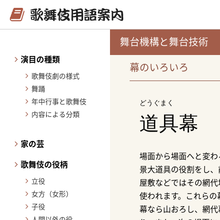
舞台機構と舞台技術
演目の種類
幕のいろいろ
歌舞伎劇の様式
舞踊
年中行事と歌舞伎
どうぐまく
内容による分類
道具幕
家の芸
場面から場面へと変わ
歌舞伎の役柄
景大道具の役割をし、
立役
屋敷などではその網代
女方（女形）
使われます。これらの
子役
幕なら山おろし、網代
人間以外の役