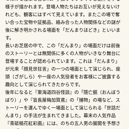
様子が描かれます。登場人物たちはお互いが見えないけ
れども、観客にはすべて見えています。またこの場で奪
い合った宝物や証拠品、絡み合った人物関係などの謎が
後に解き明かされる場面を「だんまりほどき」といいま
す。
長いお芝居の中で、この「だんまり」の場面だけは前後
のストーリーとは無関係に多くの人物がいきなり舞台に
登場することが認められています。これは「だんまり」
が元来「顔見世狂言」の一つの場面として演じられ、座
頭（ざがしら）や一座の人気役者をお客様にご披露する
趣向として演じられてきたからです。
後年になると『東海道四谷怪談』の「隱亡掘（おんぼう
ぼり）」や『盲長屋梅加賀鳶』の「捕物」の場など、ス
トーリーを運んでゆく一場面として演じられる「世話だ
んまり」の手法が生まれてきました。幕末の人気作品
『青砥稿花紅彩画』には、のちの五人男の展開を予想さ