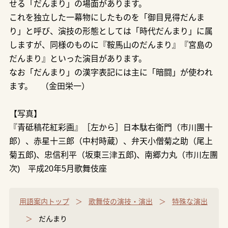
せる「だんまり」の場面があります。
これを独立した一幕物にしたものを「御目見得だんま
り」と呼び、演技の形態としては「時代だんまり」に属
しますが、同様のものに『鞍馬山のだんまり』『宮島の
だんまり』といった演目があります。
なお「だんまり」の漢字表記には主に「暗闘」が使われ
ます。 （金田栄一）
【写真】
『青砥稿花紅彩画』［左から］日本駄右衛門（市川團十
郎）、赤星十三郎（中村時蔵）、弁天小僧菊之助（尾上
菊五郎)、忠信利平（坂東三津五郎)、南郷力丸（市川左團
次) 平成20年5月歌舞伎座
用語案内トップ
歌舞伎の演技・演出
特殊な演出
だんまり