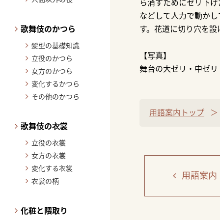
ら消すためにセリ下げ
などして人力で動かし
歌舞伎のかつら
す。花道に切り穴を設
髪型の基礎知識
【写真】
立役のかつら
舞台の大ゼリ・中ゼリ
女方のかつら
変化するかつら
その他のかつら
用語案内トップ
歌舞伎の衣裳
立役の衣裳
女方の衣裳
変化する衣裳
用語案内
衣裳の柄
化粧と隈取り