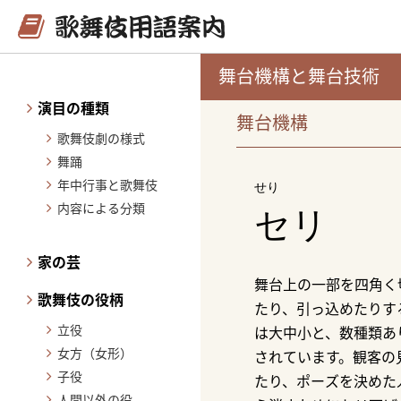
舞台機構と舞台技術
演目の種類
舞台機構
歌舞伎劇の様式
舞踊
年中行事と歌舞伎
せり
内容による分類
セリ
家の芸
舞台上の一部を四角く
歌舞伎の役柄
たり、引っ込めたりす
立役
は大中小と、数種類あ
女方（女形）
されています。観客の
子役
たり、ポーズを決めた
人間以外の役