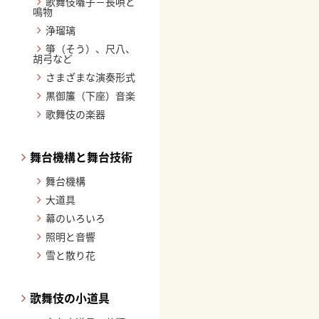
歌舞伎囃子－長唄と
鳴物
浄瑠璃
箏（そう）、尺八、
胡弓など
さまざまな演奏形式
黒御簾（下座）音楽
歌舞伎の楽器
舞台機構と舞台技術
舞台機構
大道具
幕のいろいろ
照明と音響
雪と散り花
歌舞伎の小道具