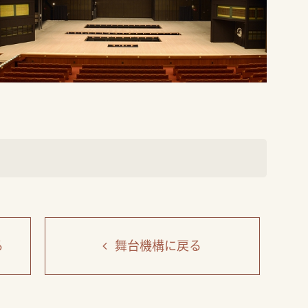
る
舞台機構
に戻る