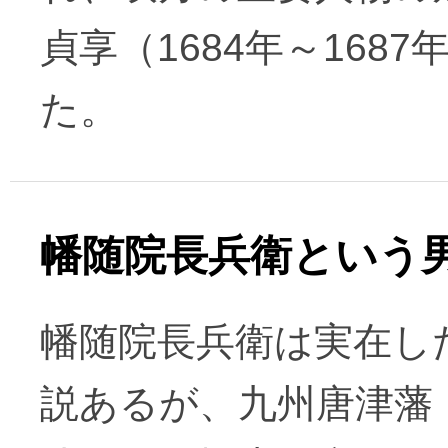
貞享（1684年～16
た。
幡随院長兵衛という
幡随院長兵衛は実在し
説あるが、九州唐津藩