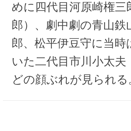
めに四代目河原崎権三
郎）、劇中劇の青山鉄
郎、松平伊豆守に当時
いた二代目市川小太夫
どの顔ぶれが見られる