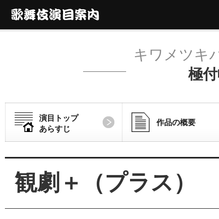
キワメツキ
極付
演目トップ
作品の概要
あらすじ
観劇＋（プラス）