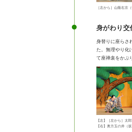
［左から］山蔭右京（
身がわり交
身替りに座らさ
た。無理やり化
て座禅衾をかぶ
【左】［左から］太郎
【右】奥方玉の井（坂