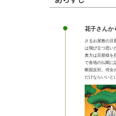
花子さんか
さるお屋敷の旦
は飛び立つ思い
奥方は旦那様を
で各地の仏閣に
断固反対。侍女
だけならいいと