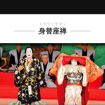
ミガワリザゼン
身替座禅