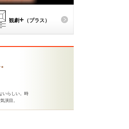
+
観劇
（プラス）
ん。
ないらしい。時
人気演目。