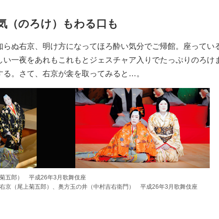
気（のろけ）もわる口も
知らぬ右京、明け方になってほろ酔い気分でご帰館。座ってい
しい一夜をあれもこれもとジェスチャア入りでたっぷりのろけ
する。さて、右京が衾を取ってみると…。
菊五郎） 平成26年3月歌舞伎座
右京（尾上菊五郎）、奥方玉の井（中村吉右衛門） 平成26年3月歌舞伎座