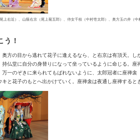
尾上右近）、山蔭右京（尾上菊五郎）、侍女千枝（中村壱太郎）、奥方玉の井（中村
こう！
、奥方の目から逃れて花子に逢えるなら、と右京は有頂天。し
、持仏堂に自分の身替りになって坐っているように命じる。座
、万一のぞきに来られてもばれないように、太郎冠者に座禅衾
ウキと花子のもとへ出かけていく。座禅衾は夜通し座禅すると