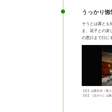
うっかり惚
そうとは露とも
ま、花子との楽
の悪口まで口に
【左】山蔭右京（尾上
【右】［左から］山蔭