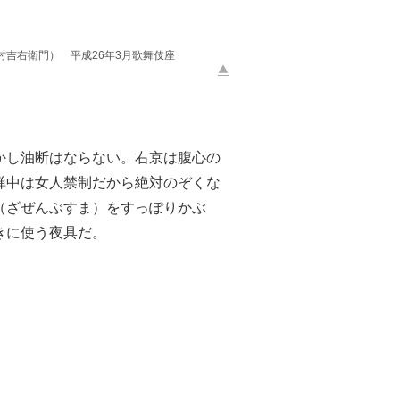
吉右衛門） 平成26年3月歌舞伎座
かし油断はならない。右京は腹心の
禅中は女人禁制だから絶対のぞくな
（ざぜんぶすま）をすっぽりかぶ
きに使う夜具だ。