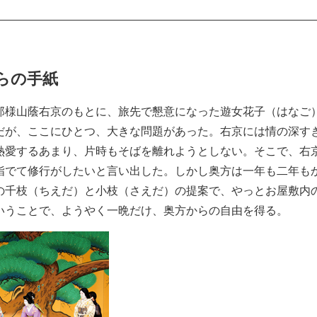
らの手紙
那様山蔭右京のもとに、旅先で懇意になった遊女花子（はなご
だが、ここにひとつ、大きな問題があった。右京には情の深す
熱愛するあまり、片時もそばを離れようとしない。そこで、右
詣でて修行がしたいと言い出した。しかし奥方は一年も二年も
の千枝（ちえだ）と小枝（さえだ）の提案で、やっとお屋敷内
いうことで、ようやく一晩だけ、奥方からの自由を得る。