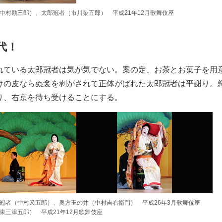
中村勘三郎）、太郎冠者（市川染五郎） 平成21年12月歌舞伎座
代！
れている太郎冠者は気が気でない。案の定、お茶とお菓子を用
けの皮ならぬ衾を剥がされて正体がばれた太郎冠者は平謝り。
り、右京を待ち受けることにする。
冠者（中村又五郎）、奥方玉の井（中村吉右衛門） 平成26年3月歌舞伎座
東三津五郎） 平成21年12月歌舞伎座