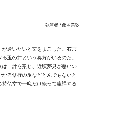
執筆者 /
飯塚美砂
）が逢いたいと文をよこした。右京
ぎる玉の井という奥方がいるのだ。
京は一計を案じ、近頃夢見が悪いの
かかる修行の旅などとんでもないと
の持仏堂で一晩だけ籠って座禅する