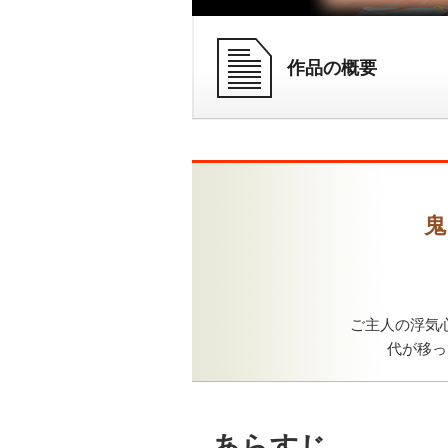
作品の概要
鬼
ご主人の浮気
代が移っ
あらすじ