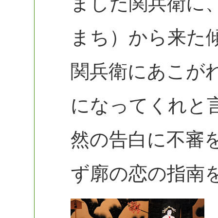
ました関兵衛に
まち）から来た
関兵衛にあこが
になってくれと
然の告白に不審
ず廓の恋の指南