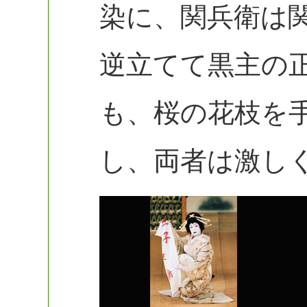
染に、関兵衛は
逆立てて黒主の
も、桜の花枝を
し、両者は激し