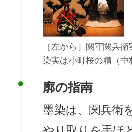
［左から］関守関兵衛
染実は小町桜の精（中
廓の指南
墨染は、関兵衛
やり取りを手ほ