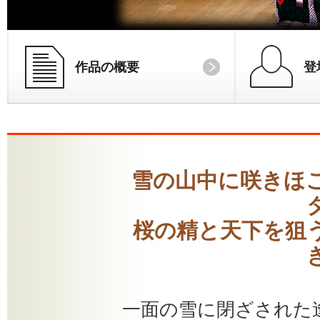
作品の概要
登
雪の山中に咲きほ
桜の精と天下を狙
一面の雪に閉ざされた