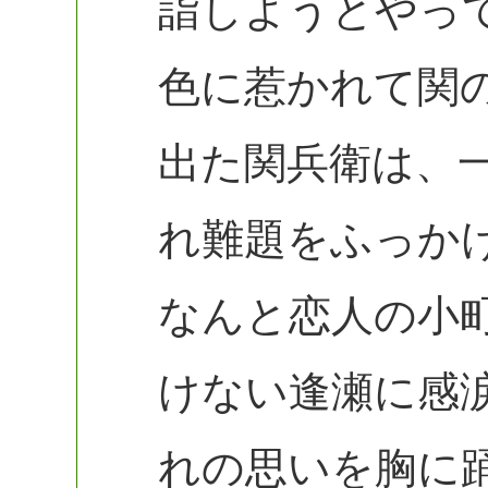
詣しようとやっ
色に惹かれて関
出た関兵衛は、
れ難題をふっか
なんと恋人の小
けない逢瀬に感
れの思いを胸に