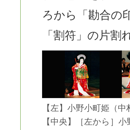
ろから「勘合の
「割符」の片割
【左】小野小町姫（中村
【中央】［左から］小