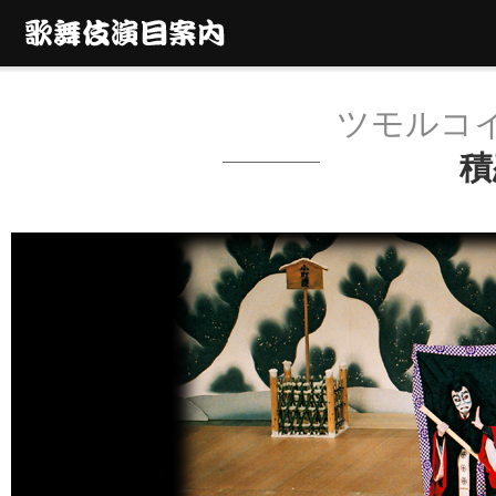
ツモルコ
積