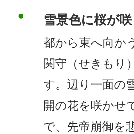
雪景色に桜が咲
都から東へ向か
関守（せきもり
す。辺り一面の
開の花を咲かせ
で、先帝崩御を