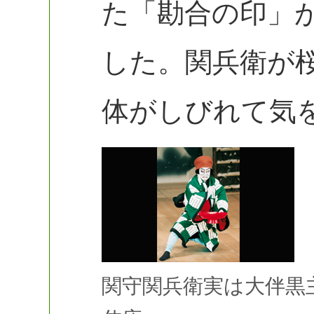
た「勘合の印」
した。関兵衛が
体がしびれて気
関守関兵衛実は大伴黒主