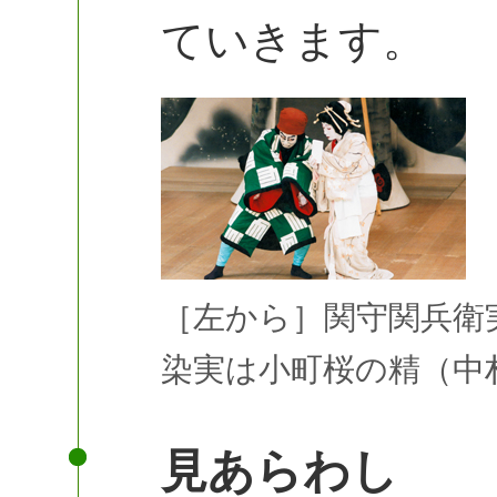
ていきます。
［左から］関守関兵衛
染実は小町桜の精（中村
見あらわし