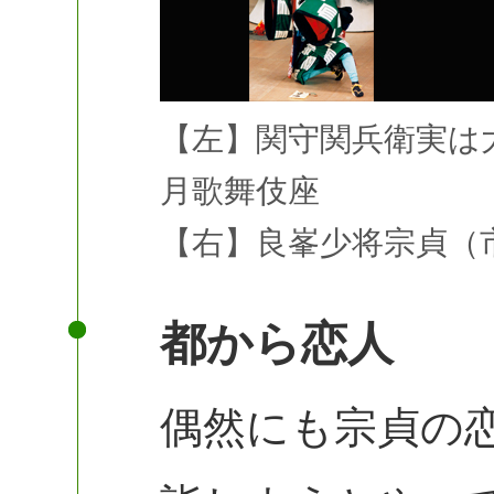
【左】関守関兵衛実は大
月歌舞伎座
【右】良峯少将宗貞（
都から恋人
偶然にも宗貞の