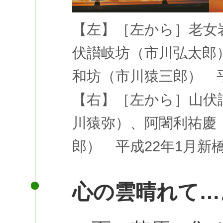
【左】［左から］老女
伏讃岐坊（市川弘太郎
和坊（市川猿三郎） 平
【右】［左から］山伏
川猿弥）、阿闍利祐慶
郎） 平成22年1月新
心の雲晴れて…