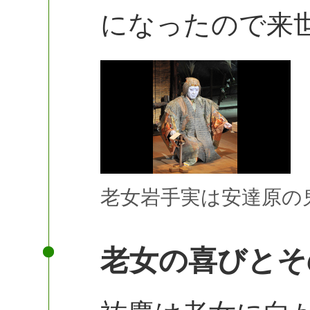
になったので来
老女岩手実は安達原の鬼
老女の喜びとそ