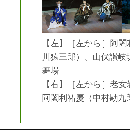
【左】［左から］阿闍
川猿三郎）、山伏讃岐
舞場
【右】［左から］老女
阿闍利祐慶（中村勘九郎