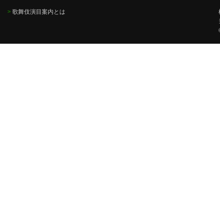
>
歌舞伎演目案内とは