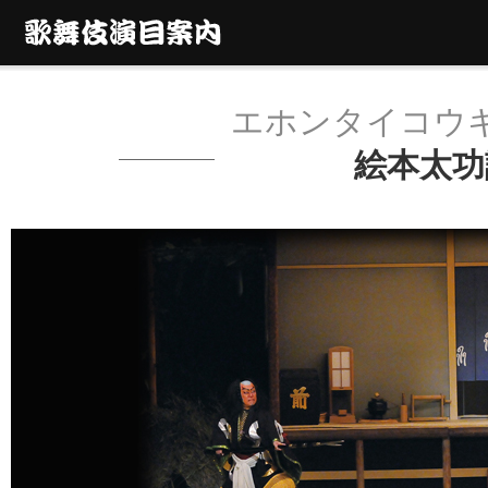
エホンタイコウ
絵本太功