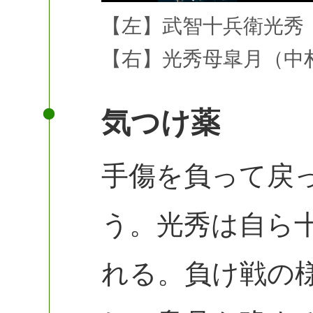
【左】武智十兵衛光秀（
【右】光秀母皐月（中
気つけ薬
手傷を負って戻
う。光秀は自ら
れる。負け戦の