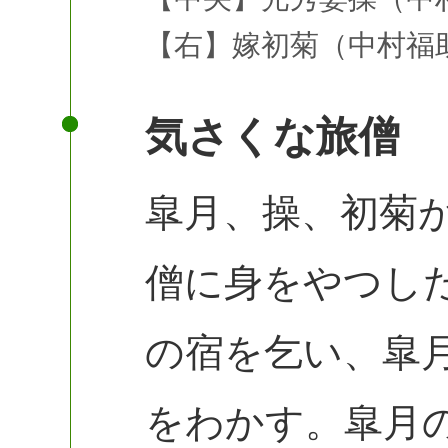
【右】嫁初菊（中村福助
気さくな旅僧
皐月、操、初菊
僧に身をやつし
の宿を乞い、皐
をわかす。皐月