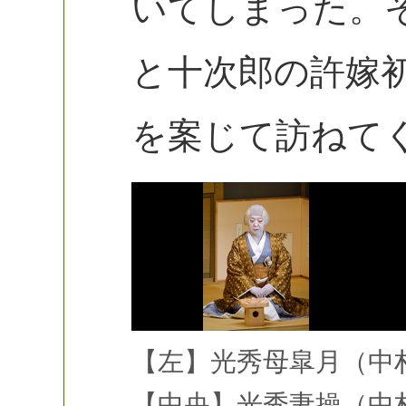
いてしまった。
と十次郎の許嫁
を案じて訪ねて
【左】光秀母皐月（中
【中央】光秀妻操（中