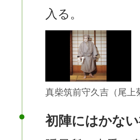
入る。
真柴筑前守久吉（尾上
初陣にはかない