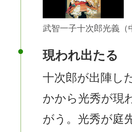
武智一子十次郎光義（中
現われ出たる
十次郎が出陣し
かから光秀が現
がう。光秀が庭