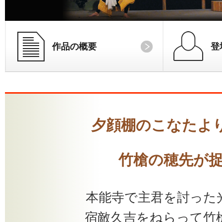
作品の概要
登
夕顔棚のこなたよ
竹槍の穂先が捉
本能寺で主君を討った
宿敵久吉をねらって竹