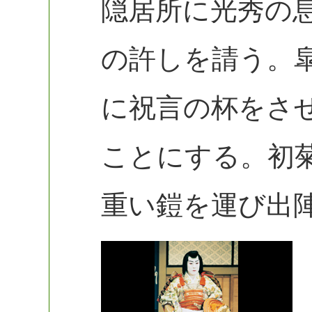
隠居所に光秀の
の許しを請う。
に祝言の杯をさ
ことにする。初
重い鎧を運び出