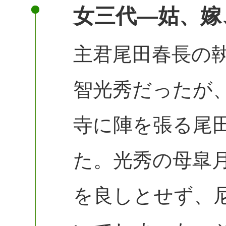
女三代―姑、嫁
主君尾田春長の
智光秀だったが
寺に陣を張る尾
た。光秀の母皐
を良しとせず、