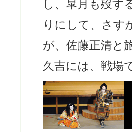
し、皐月も歿す
りにして、さす
が、佐藤正清と
久吉には、戦場